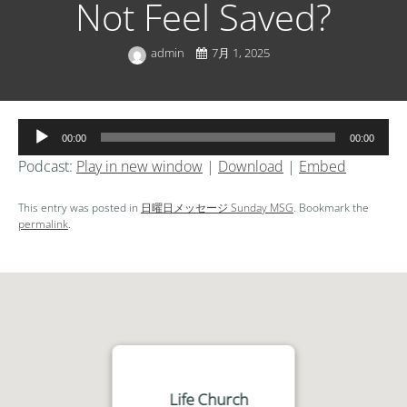
Not Feel Saved?
admin
7月 1, 2025
音
00:00
00:00
声
Podcast:
Play in new window
|
Download
|
Embed
プ
レ
This entry was posted in
日曜日メッセージ Sunday MSG
. Bookmark the
ー
permalink
.
ヤ
ー
Life Church