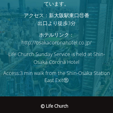
ています。
アクセス：新大阪駅東口⑪番
出口より徒歩3分
ホテルリンク：
http://osakacoronahotel.co.jp/
Life Church Sunday Service is held at Shin-
Osaka Corona Hotel
Access:3 min walk from the Shin-Osaka Station
East Exit⑪
© Life Church