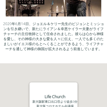
2020
年
6
月
14
日、ジョエル＆ケリー先生のビジョンとミッショ
ンを引き継いで、新たにライアン＆幸恵ケイラー夫妻がライフ
チャーチの主任牧師として任命されました。彼らは心から神様
を愛し、その神様の大きな愛を人々に伝え、一人でも多くのた
ましいがイエス様のもとへくることができるよう、ライフチャ
ーチを通して神様の御国が拡大されるよう前進しています。
Life Church
新大阪駅東口出口⑪より徒歩3分
新大阪コロナホテル会議場