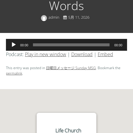
Words
admin
5月 11, 2026
音
00:00
00:00
声
Podcast:
Play in new window
|
Download
|
Embed
プ
レ
This entry was posted in
日曜日メッセージ Sunday MSG
. Bookmark the
ー
permalink
.
ヤ
ー
Life Church