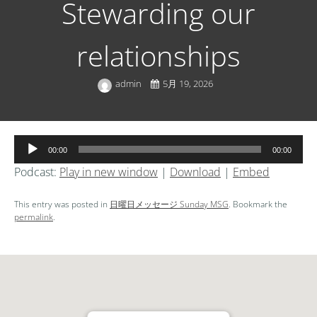
Stewarding our
relationships
admin
5月 19, 2026
音
00:00
00:00
声
Podcast:
Play in new window
|
Download
|
Embed
プ
レ
This entry was posted in
日曜日メッセージ Sunday MSG
. Bookmark the
ー
permalink
.
ヤ
ー