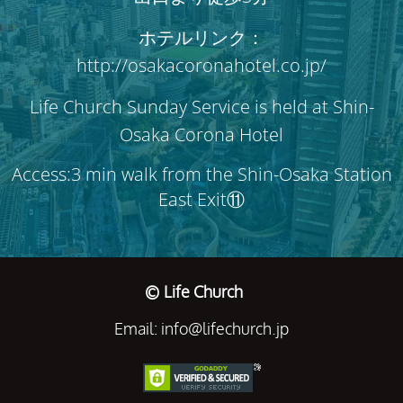
ホテルリンク：
http://osakacoronahotel.co.jp/
Life Church Sunday Service is held at Shin-
Osaka Corona Hotel
Access:3 min walk from the Shin-Osaka Station
East Exit⑪
© Life Church
Email: info@lifechurch.jp