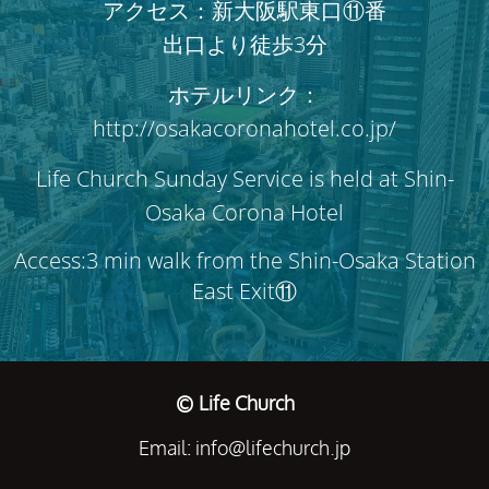
アクセス：新大阪駅東口⑪番
出口より徒歩3分
ホテルリンク：
http://osakacoronahotel.co.jp/
Life Church Sunday Service is held at Shin-
Osaka Corona Hotel
Access:3 min walk from the Shin-Osaka Station
East Exit⑪
© Life Church
Email: info@lifechurch.jp