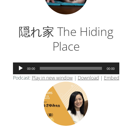
隠れ家 The Hiding
Place
音
00:00
00:00
声
Podcast:
Play in new window
|
Download
|
Embed
プ
レ
ー
ヤ
ー