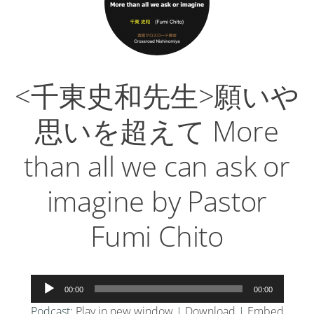
ー
<千東史和先生>願いや
思いを超えて More
than all we can ask or
imagine by Pastor
Fumi Chito
音
00:00
00:00
声
Podcast:
Play in new window
|
Download
|
Embed