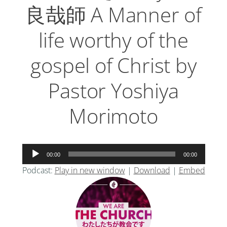
良哉師 A Manner of
life worthy of the
gospel of Christ by
Pastor Yoshiya
Morimoto
音
00:00
00:00
声
Podcast:
Play in new window
|
Download
|
Embed
プ
レ
ー
ヤ
ー