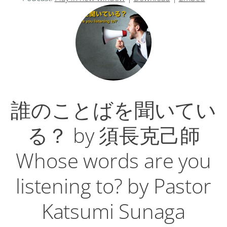
プ
レ
ー
ヤ
ー
誰のことばを聞いてい
る？ by 須長克己師
Whose words are you
listening to? by Pastor
Katsumi Sunaga