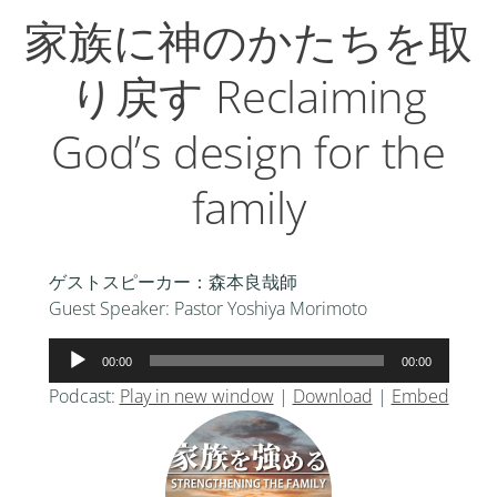
家族に神のかたちを取
り戻す Reclaiming
God’s design for the
family
ゲストスピーカー：森本良哉師
Guest Speaker: Pastor Yoshiya Morimoto
音
00:00
00:00
声
Podcast:
Play in new window
|
Download
|
Embed
プ
レ
ー
ヤ