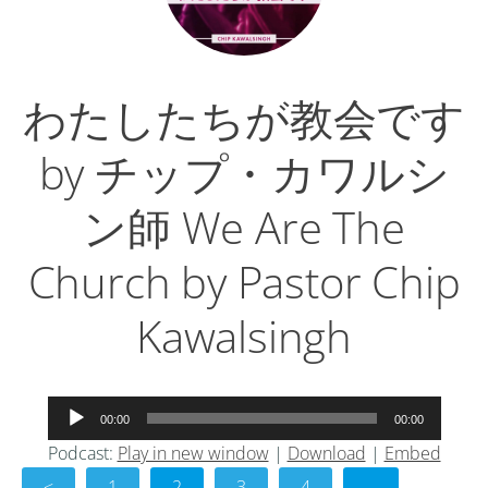
わたしたちが教会です
by チップ・カワルシ
ン師 We Are The
Church by Pastor Chip
Kawalsingh
音
00:00
00:00
声
Podcast:
Play in new window
|
Download
|
Embed
プ
<
レ
1
2
3
4
…