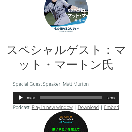
ー
ヤ
ー
スペシャルゲスト：マ
ット・マートン氏
Special Guest Speaker: Matt Murton
音
00:00
00:00
声
Podcast:
Play in new window
|
Download
|
Embed
プ
レ
ー
ヤ