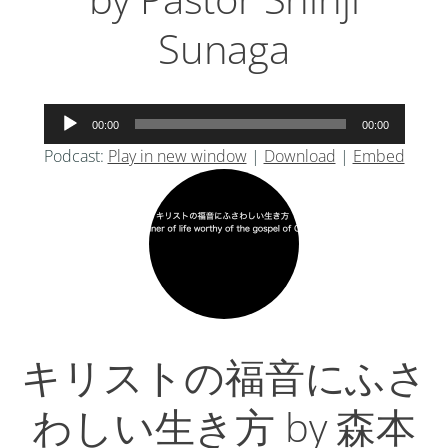
Sunaga
音
00:00
00:00
声
Podcast:
Play in new window
|
Download
|
Embed
プ
レ
ー
ヤ
ー
キリストの福音にふさ
わしい生き方 by 森本