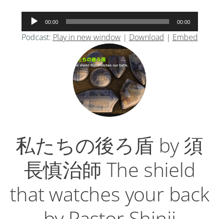
音
00:00
00:00
声
Podcast:
Play in new window
|
Download
|
Embed
プ
レ
ー
ヤ
ー
私たちの後ろ盾 by 須
長慎治師 The shield
that watches your back
by Pastor Shinji