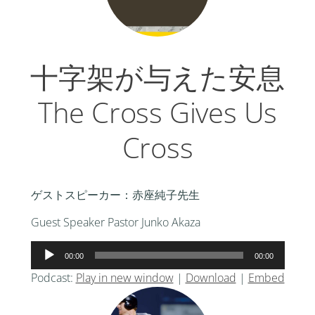
十字架が与えた安息
The Cross Gives Us
Cross
ゲストスピーカー：赤座純子先生
Guest Speaker Pastor Junko Akaza
音
00:00
00:00
声
Podcast:
Play in new window
|
Download
|
Embed
プ
レ