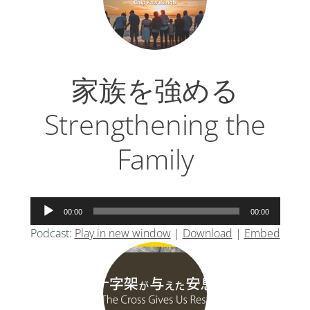
ー
家族を強める
Strengthening the
Family
音
00:00
00:00
声
Podcast:
Play in new window
|
Download
|
Embed
プ
レ
ー
ヤ
ー