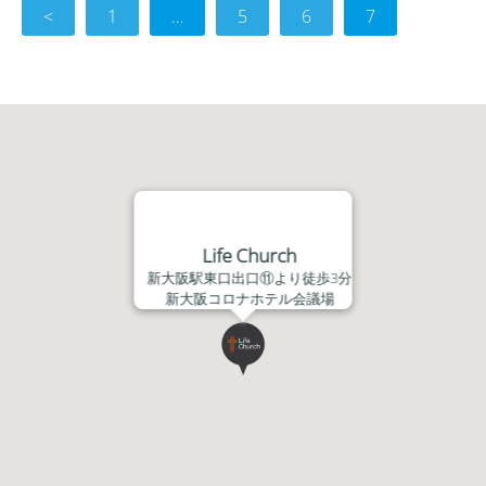
<
レ
1
…
5
6
7
ー
ヤ
ー
Life Church
新大阪駅東口出口⑪より徒歩3分
新大阪コロナホテル会議場