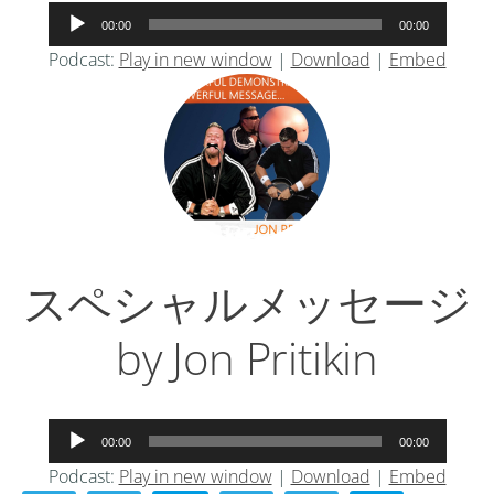
音
00:00
00:00
声
Podcast:
Play in new window
|
Download
|
Embed
プ
レ
ー
ヤ
ー
スペシャルメッセージ
by Jon Pritikin
音
00:00
00:00
声
Podcast:
Play in new window
|
Download
|
Embed
プ