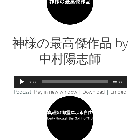
ー
神様の最高傑作品 by
中村陽志師
音
00:00
00:00
声
Podcast:
Play in new window
|
Download
|
Embed
プ
レ
ー
ヤ
ー