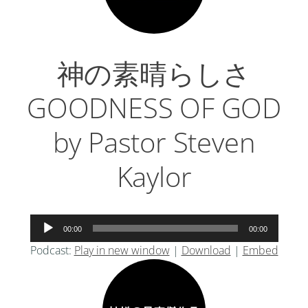
神の素晴らしさ
GOODNESS OF GOD
by Pastor Steven
Kaylor
音
00:00
00:00
声
Podcast:
Play in new window
|
Download
|
Embed
プ
レ
ー
ヤ