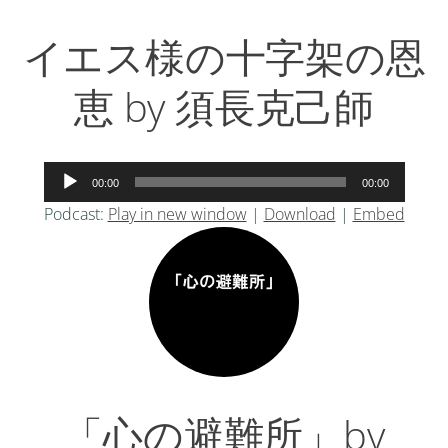
イエス様の十字架の恩
恵 by 須長克己師
音
00:00
00:00
声
Podcast:
Play in new window
|
Download
|
Embed
プ
レ
ー
ヤ
ー
「心の避難所」by