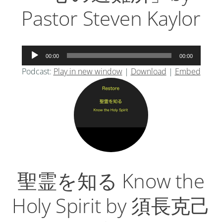
Pastor Steven Kaylor
音
00:00
00:00
声
Podcast:
Play in new window
|
Download
|
Embed
プ
レ
ー
ヤ
ー
聖霊を知る Know the
Holy Spirit by 須長克己