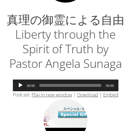
真理の御霊による自由
Liberty through the
Spirit of Truth by
Pastor Angela Sunaga
音
00:00
00:00
声
Podcast:
Play in new window
|
Download
|
Embed
プ
レ
ー
ヤ
ー