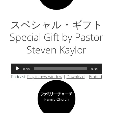
スペシャル・ギフト
Special Gift by Pastor
Steven Kaylor
音
00:00
00:00
声
Podcast:
Play in new window
|
Download
|
Embed
プ
レ
ー
ヤ
ー