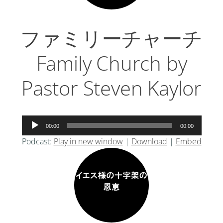
ファミリーチャーチ
Family Church by
Pastor Steven Kaylor
音
00:00
00:00
声
Podcast:
Play in new window
|
Download
|
Embed
プ
レ
ー
ヤ
ー