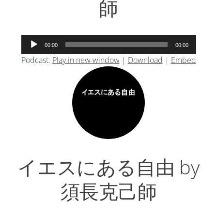
師
音
00:00
00:00
声
Podcast:
Play in new window
|
Download
|
Embed
プ
レ
ー
ヤ
ー
イエスにある自由 by
須長克己師