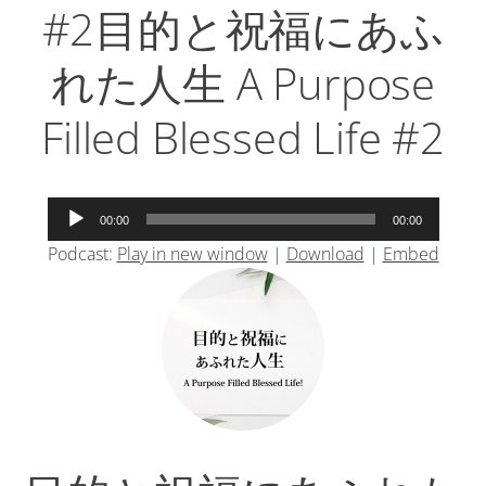
#2目的と祝福にあふ
れた人生 A Purpose
Filled Blessed Life #2
音
00:00
00:00
声
Podcast:
Play in new window
|
Download
|
Embed
プ
レ
ー
ヤ
ー