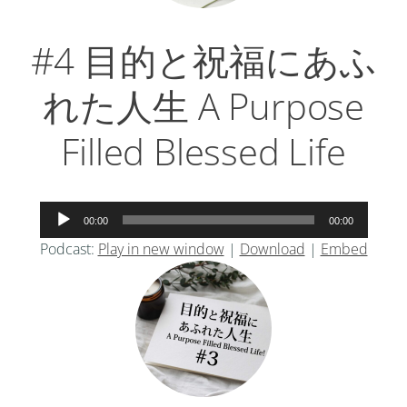
#4 目的と祝福にあふ
れた人生 A Purpose
Filled Blessed Life
音
00:00
00:00
声
Podcast:
Play in new window
|
Download
|
Embed
プ
レ
ー
ヤ
ー