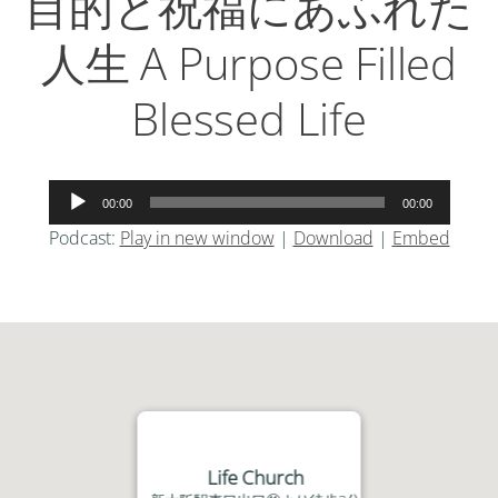
目的と祝福にあふれた
人生 A Purpose Filled
Blessed Life
音
00:00
00:00
声
Podcast:
Play in new window
|
Download
|
Embed
プ
レ
ー
ヤ
ー
Life Church