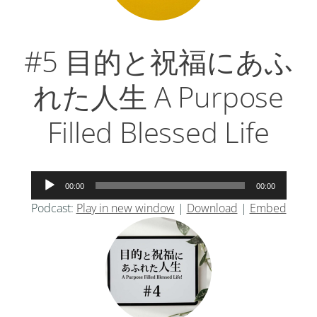
#5 目的と祝福にあふ
れた人生 A Purpose
Filled Blessed Life
音
00:00
00:00
声
Podcast:
Play in new window
|
Download
|
Embed
プ
レ
ー
ヤ
ー