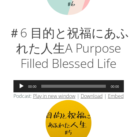
＃6 目的と祝福にあふ
れた人生A Purpose
Filled Blessed Life
音
00:00
00:00
声
Podcast:
Play in new window
|
Download
|
Embed
プ
レ
ー
ヤ
ー