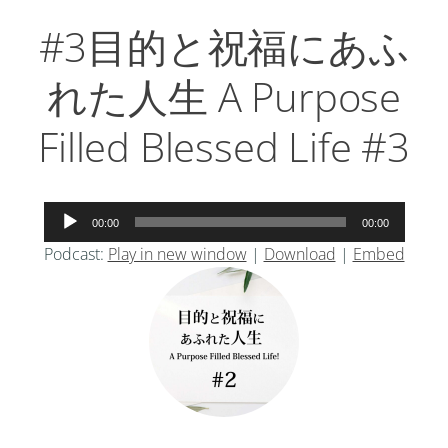
#3目的と祝福にあふ
れた人生 A Purpose
Filled Blessed Life #3
音
00:00
00:00
声
Podcast:
Play in new window
|
Download
|
Embed
プ
レ
ー
ヤ
ー