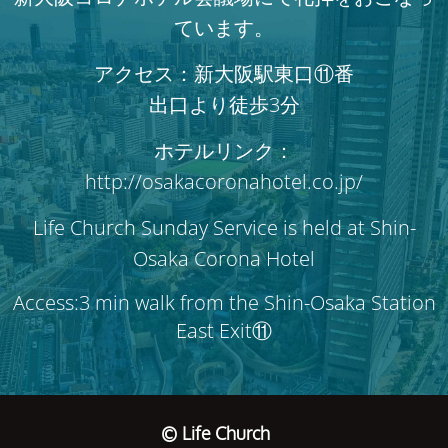
ています。
アクセス：新大阪駅東口⑪番
出口より徒歩3分
ホテルリンク：
http://osakacoronahotel.co.jp/
Life Church Sunday Service is held at Shin-
Osaka Corona Hotel
Access:3 min walk from the Shin-Osaka Station
East Exit⑪
© Life Church