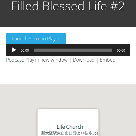
Filled Blessed Life #2
Launch Sermon Player
音
00:00
00:00
声
Podcast:
Play in new window
|
Download
|
Embed
プ
レ
ー
ヤ
ー
Life Church
新大阪駅東口出口⑪より徒歩3分