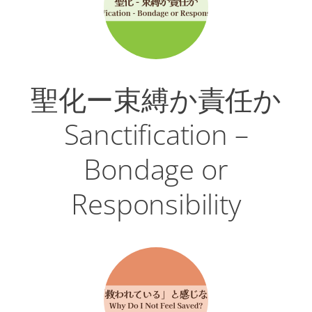
聖化ー束縛か責任か
Sanctification –
Bondage or
Responsibility