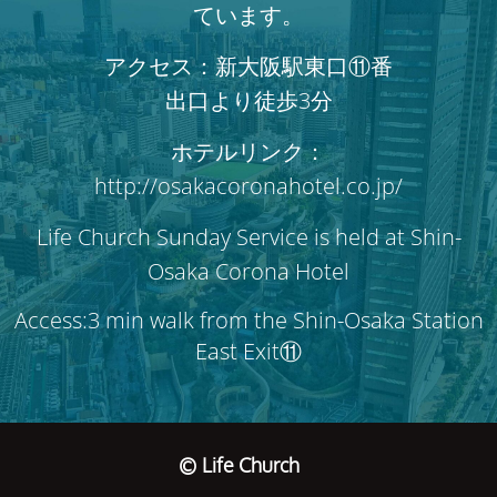
ています。
アクセス：新大阪駅東口⑪番
出口より徒歩3分
ホテルリンク：
http://osakacoronahotel.co.jp/
Life Church Sunday Service is held at Shin-
Osaka Corona Hotel
Access:3 min walk from the Shin-Osaka Station
East Exit⑪
© Life Church