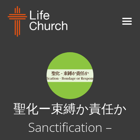
聖化ー束縛か責任か
Sanctification –