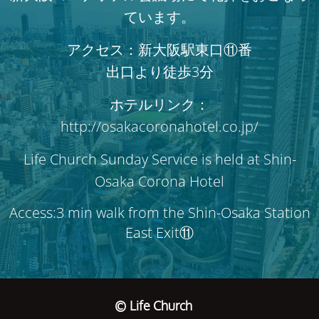
ています。
アクセス：新大阪駅東口⑪番
出口より徒歩3分
ホテルリンク：
http://osakacoronahotel.co.jp/
Life Church Sunday Service is held at Shin-
Osaka Corona Hotel
Access:3 min walk from the Shin-Osaka Station
East Exit⑪
© Life Church