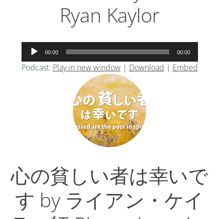
Ryan Kaylor
音
00:00
00:00
声
Podcast:
Play in new window
|
Download
|
Embed
プ
レ
ー
ヤ
ー
心の貧しい者は幸いで
す by ライアン・ケイ