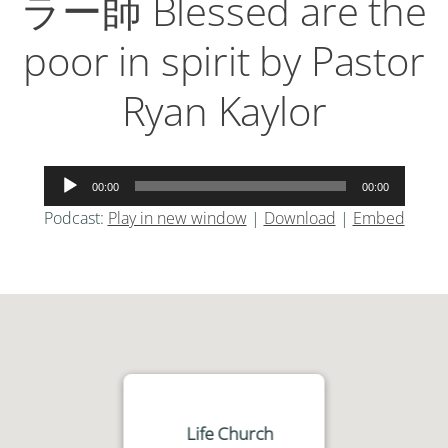
ラー師 Blessed are the
poor in spirit by Pastor
Ryan Kaylor
音
00:00
00:00
声
Podcast:
Play in new window
|
Download
|
Embed
プ
レ
ー
ヤ
ー
Life Church