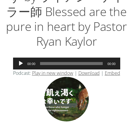
ラー師 Blessed are the
pure in heart by Pastor
Ryan Kaylor
音
00:00
00:00
声
Podcast:
Play in new window
|
Download
|
Embed
プ
レ
ー
ヤ
ー