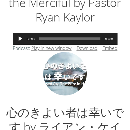
the Merciful by Pastor
Ryan Kaylor
音
00:00
00:00
声
Podcast:
Play in new window
|
Download
|
Embed
プ
レ
ー
ヤ
ー
心のきよい者は幸いで
す by ライアン・ケイ