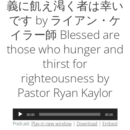
義に飢え渇く者は幸い
です by ライアン・ケ
イラー師 Blessed are
those who hunger and
thirst for
righteousness by
Pastor Ryan Kaylor
音
00:00
00:00
声
Podcast:
Play in new window
|
Download
|
Embed
プ