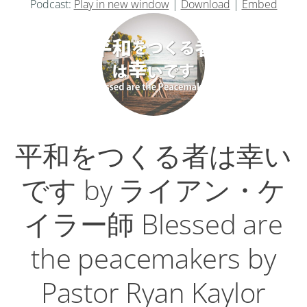
Podcast:
Play in new window
|
Download
|
Embed
プ
レ
ー
ヤ
ー
平和をつくる者は幸い
です by ライアン・ケ
イラー師 Blessed are
the peacemakers by
Pastor Ryan Kaylor