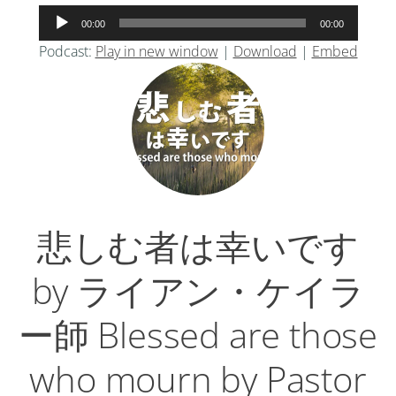
音
00:00
00:00
声
Podcast:
Play in new window
|
Download
|
Embed
プ
レ
ー
ヤ
ー
悲しむ者は幸いです
by ライアン・ケイラ
ー師 Blessed are those
who mourn by Pastor