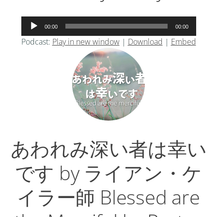
音
00:00
00:00
声
Podcast:
Play in new window
|
Download
|
Embed
プ
レ
ー
ヤ
ー
あわれみ深い者は幸い
です by ライアン・ケ
イラー師 Blessed are