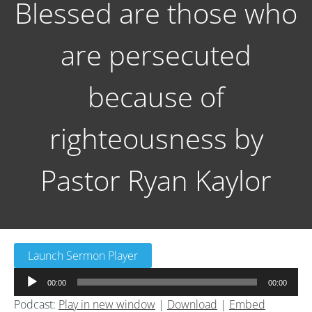
Blessed are those who
are persecuted
because of
righteousness by
Pastor Ryan Kaylor
Launch Sermon Player
音
00:00
00:00
声
Podcast:
Play in new window
|
Download
|
Embed
プ