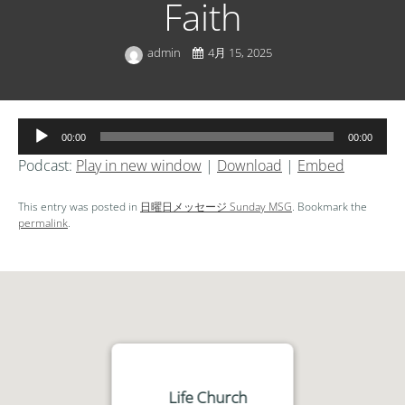
Faith
admin
4月 15, 2025
音
00:00
00:00
声
Podcast:
Play in new window
|
Download
|
Embed
プ
レ
This entry was posted in
日曜日メッセージ Sunday MSG
. Bookmark the
ー
permalink
.
ヤ
ー
Life Church