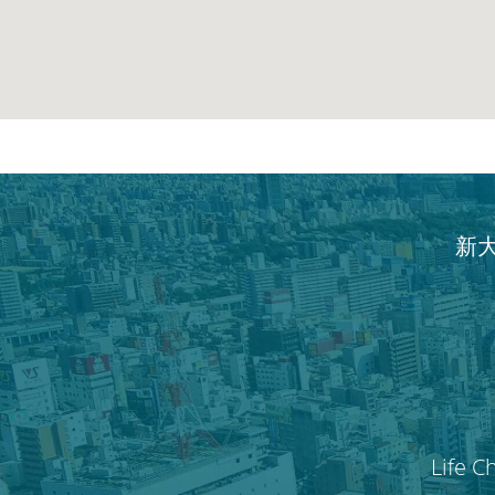
新
Life C