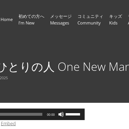
初めての方へ
メッセージ
コミュニティ
キッズ
Home
I’m New
Messages
Community
Kids
とりの人 One New Ma
 2025
ボ
00:00
リ
|
Embed
ュ