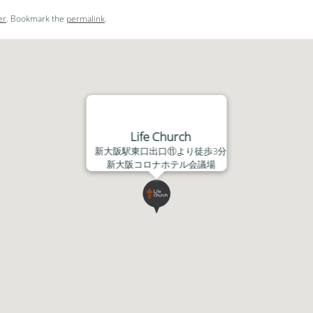
ー
er
. Bookmark the
permalink
.
ム
調
節
に
は
上
下
Life Church
矢
新大阪駅東口出口⑪より徒歩3分
印
新大阪コロナホテル会議場
キ
ー
を
使
っ
て
く
だ
さ