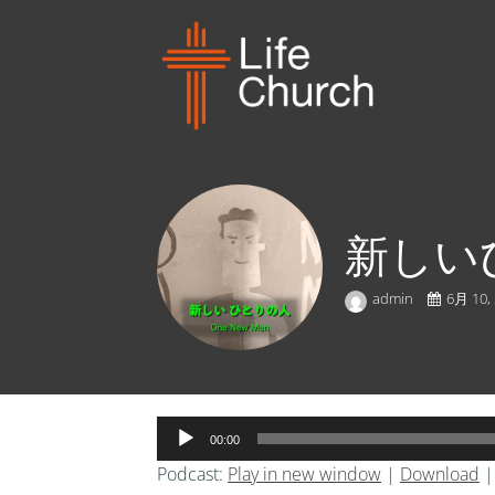
新しいひ
admin
6月 10,
音
00:00
声
Podcast:
Play in new window
|
Download
プ