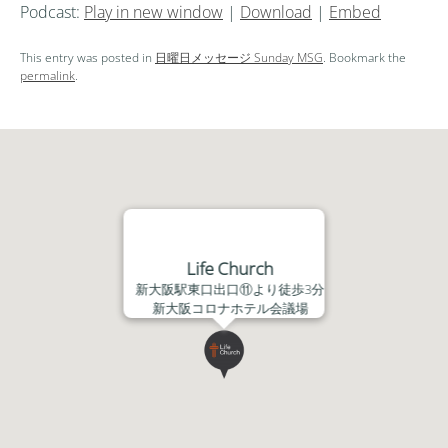
Podcast:
Play in new window
|
Download
|
Embed
プ
レ
This entry was posted in
日曜日メッセージ Sunday MSG
. Bookmark the
ー
permalink
.
ヤ
ー
Life Church
新大阪駅東口出口⑪より徒歩3分
新大阪コロナホテル会議場