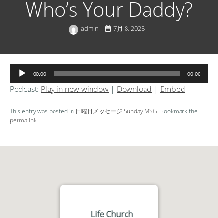
Who’s Your Daddy?
admin
7月 8, 2025
音
00:00
00:00
声
Podcast:
Play in new window
|
Download
|
Embed
プ
レ
This entry was posted in
日曜日メッセージ Sunday MSG
. Bookmark the
ー
permalink
.
ヤ
ー
Life Church