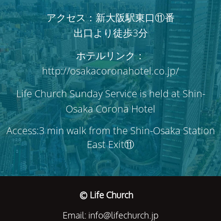
アクセス：新大阪駅東口⑪番
出口より徒歩3分
ホテルリンク：
http://osakacoronahotel.co.jp/
Life Church Sunday Service is held at Shin-
Osaka Corona Hotel
Access:3 min walk from the Shin-Osaka Station
East Exit⑪
© Life Church
Email: info@lifechurch.jp