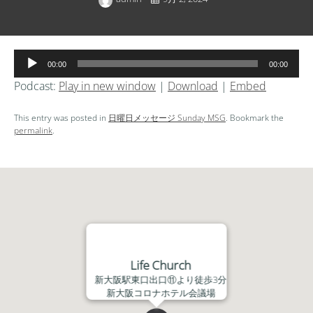
音
00:00
00:00
声
Podcast:
Play in new window
|
Download
|
Embed
プ
レ
This entry was posted in
日曜日メッセージ Sunday MSG
. Bookmark the
ー
permalink
.
ヤ
ー
Life Church
新大阪駅東口出口⑪より徒歩3分
新大阪コロナホテル会議場