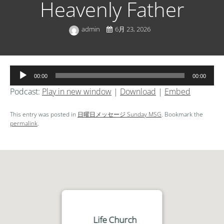
Heavenly Father
admin
6月 23, 2026
音
00:00
00:00
声
Podcast:
Play in new window
|
Download
|
Embed
プ
レ
This entry was posted in
日曜日メッセージ Sunday MSG
. Bookmark the
ー
permalink
.
ヤ
ー
Life Church