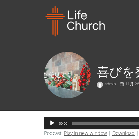
喜びを発見
admin
11月 26
音
00:00
声
Podcast:
Play in new window
|
Download
プ