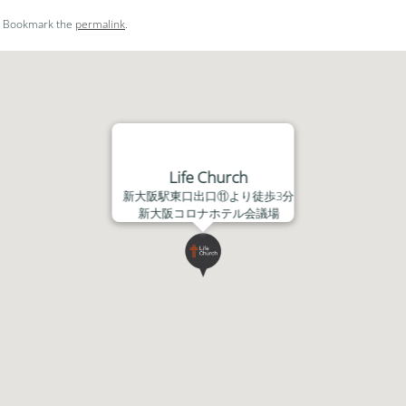
ー
. Bookmark the
permalink
.
ム
調
節
に
は
上
下
Life Church
矢
新大阪駅東口出口⑪より徒歩3分
印
新大阪コロナホテル会議場
キ
ー
を
使
っ
て
く
だ
さ