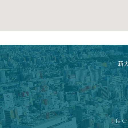
新
Life C