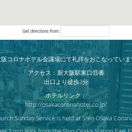
Get directions from:
大阪コロナホテル会議場にて礼拝をおこなっていま
アクセス：新大阪駅東口⑪番
出口より徒歩3分
ホテルリンク：
http://osakacoronahotel.co.jp/
hurch Sunday Service is held at Shin-Osaka Coron
ss:3 min walk from the Shin-Osaka Station East 