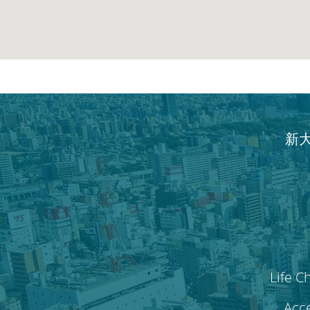
新
Life C
Acce