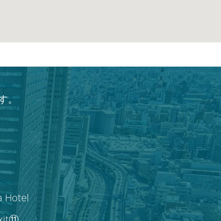
す。
a Hotel
Exit⑪