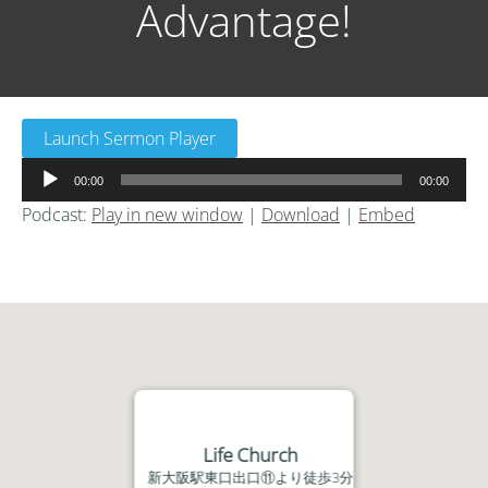
Advantage!
Launch Sermon Player
音
00:00
00:00
声
Podcast:
Play in new window
|
Download
|
Embed
プ
レ
ー
ヤ
ー
Life Church
新大阪駅東口出口⑪より徒歩3分