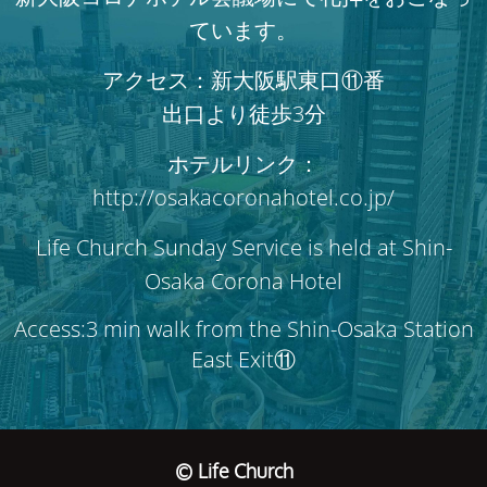
ています。
アクセス：新大阪駅東口⑪番
出口より徒歩3分
ホテルリンク：
http://osakacoronahotel.co.jp/
Life Church Sunday Service is held at Shin-
Osaka Corona Hotel
Access:3 min walk from the Shin-Osaka Station
East Exit⑪
© Life Church