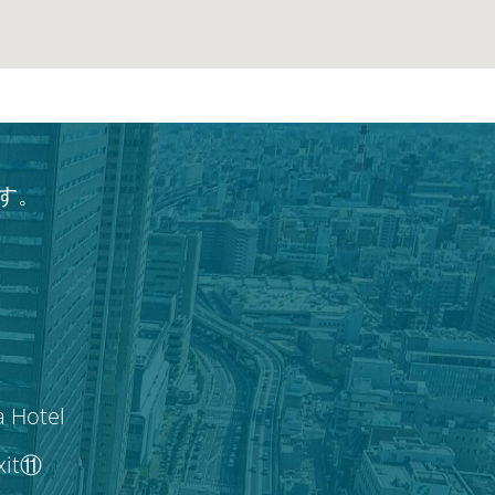
す。
a Hotel
Exit⑪