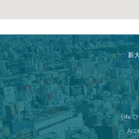
新
Life C
Acce