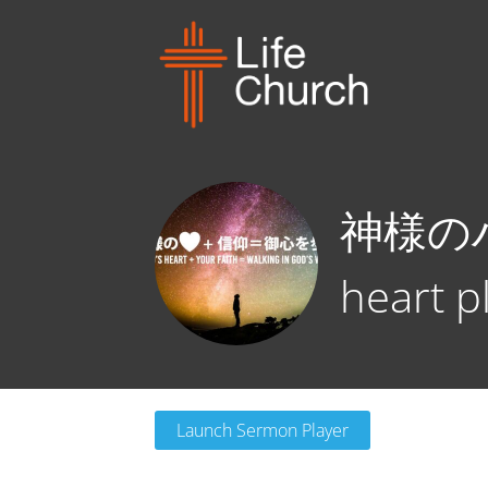
神様の
heart p
Launch Sermon Player