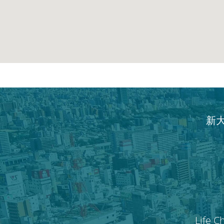
新
Life C