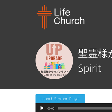
聖霊様から
Spirit
Launch Sermon Player
音
00:00