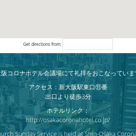
だ
さ
い。
Get directions from:
大阪コロナホテル会議場にて礼拝をおこなっていま
アクセス：新大阪駅東口⑪番
出口より徒歩3分
ホテルリンク：
http://osakacoronahotel.co.jp/
hurch Sunday Service is held at Shin-Osaka Coron