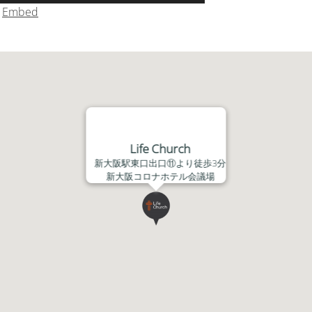
リ
|
Embed
ュ
ー
ム
調
節
に
は
上
Life Church
下
新大阪駅東口出口⑪より徒歩3分
矢
新大阪コロナホテル会議場
印
キ
ー
を
使
っ
て
く