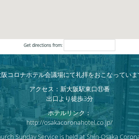
だ
さ
い。
Get directions from:
大阪コロナホテル会議場にて礼拝をおこなっていま
アクセス：新大阪駅東口⑪番
出口より徒歩3分
ホテルリンク：
http://osakacoronahotel.co.jp/
hurch Sunday Service is held at Shin-Osaka Coron