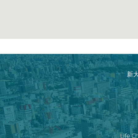
新
Life C