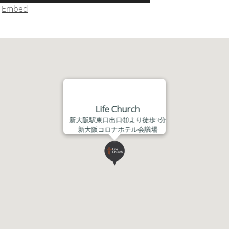
リ
|
Embed
ュ
ー
ム
調
節
に
は
上
Life Church
下
新大阪駅東口出口⑪より徒歩3分
矢
新大阪コロナホテル会議場
印
キ
ー
を
使
っ
て
く