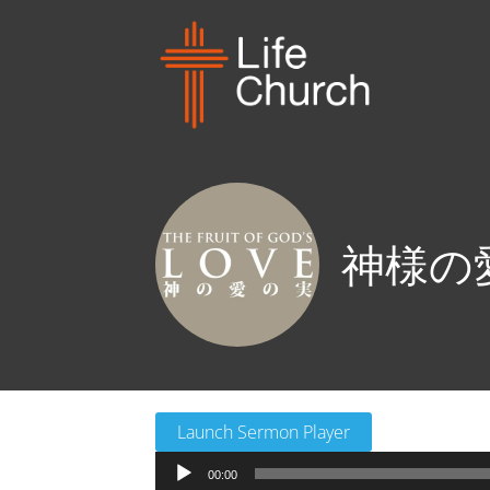
神様の愛の実
Launch Sermon Player
音
00:00