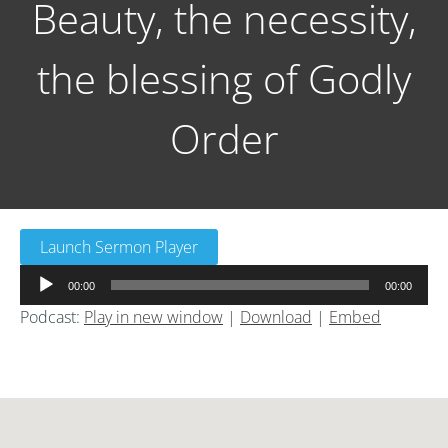
Beauty, the necessity,
the blessing of Godly
Order
Launch Sermon Player
音
00:00
00:00
声
Podcast:
Play in new window
|
Download
|
Embed
プ
レ
ー
ヤ
ー