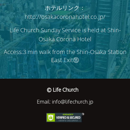
ホテルリンク：
http://osakacoronahotel.co.jp/
Life Church Sunday Service is held at Shin-
Osaka Corona Hotel
Access:3 min walk from the Shin-Osaka Station
East Exit⑪
© Life Church
Email: info@lifechurch.jp