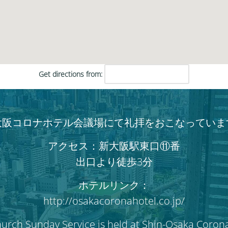
だ
さ
い。
Get directions from:
大阪コロナホテル会議場にて礼拝をおこなっていま
アクセス：新大阪駅東口⑪番
出口より徒歩3分
ホテルリンク：
http://osakacoronahotel.co.jp/
hurch Sunday Service is held at Shin-Osaka Coron