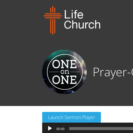
Prayer-
Launch Sermon Player
音
00:00