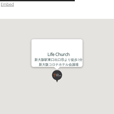
リ
|
Embed
ュ
ー
ム
調
節
に
は
上
Life Church
下
新大阪駅東口出口⑪より徒歩3分
矢
新大阪コロナホテル会議場
印
キ
ー
を
使
っ
て
く