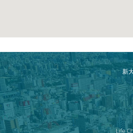
新
Life C