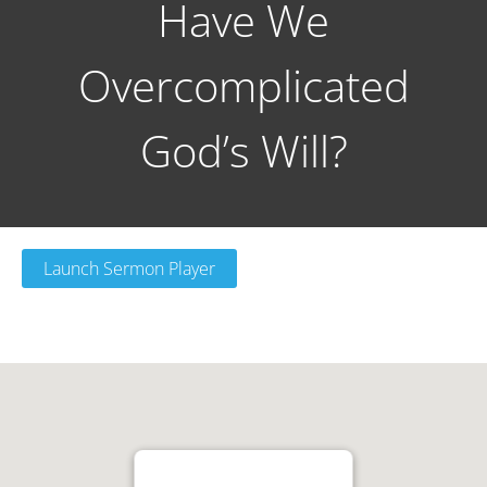
Have We
Overcomplicated
God’s Will?
Launch Sermon Player