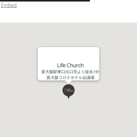
リ
|
Embed
ュ
ー
ム
調
節
に
は
上
Life Church
下
新大阪駅東口出口⑪より徒歩3分
矢
新大阪コロナホテル会議場
印
キ
ー
を
使
っ
て
く