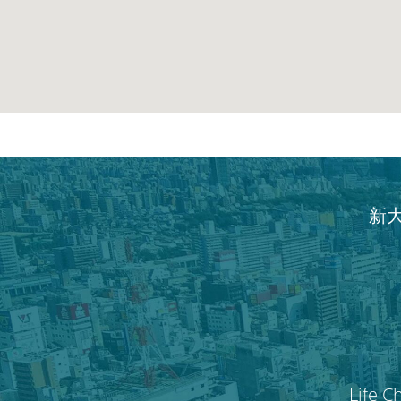
新
Life C