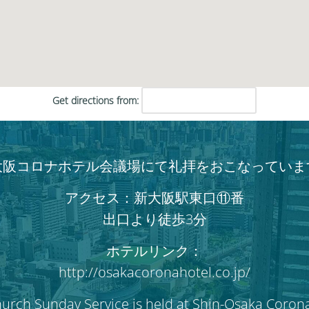
だ
さ
い。
Get directions from:
大阪コロナホテル会議場にて礼拝をおこなっていま
アクセス：新大阪駅東口⑪番
出口より徒歩3分
ホテルリンク：
http://osakacoronahotel.co.jp/
hurch Sunday Service is held at Shin-Osaka Coron