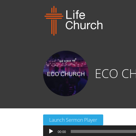
ECO CH
Launch Sermon Player
音
00:00