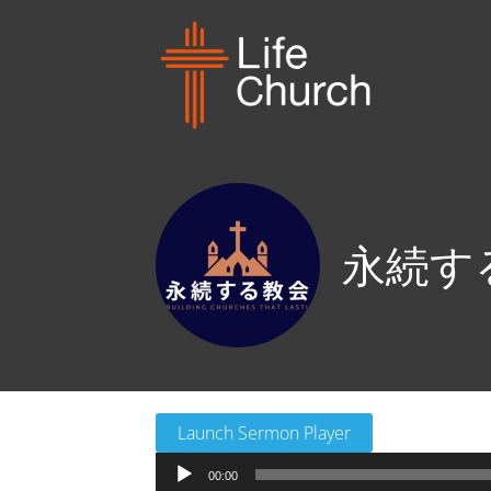
永続する教会
Launch Sermon Player
音
00:00