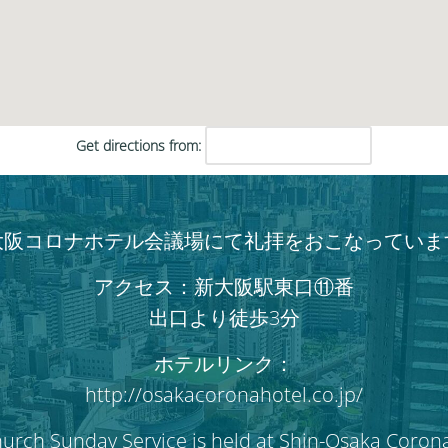
だ
さ
い。
Get directions from:
大阪コロナホテル会議場にて礼拝をおこなっていま
アクセス：新大阪駅東口⑪番
出口より徒歩3分
ホテルリンク：
http://osakacoronahotel.co.jp/
hurch Sunday Service is held at Shin-Osaka Coron