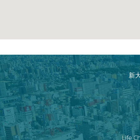
新
Life C