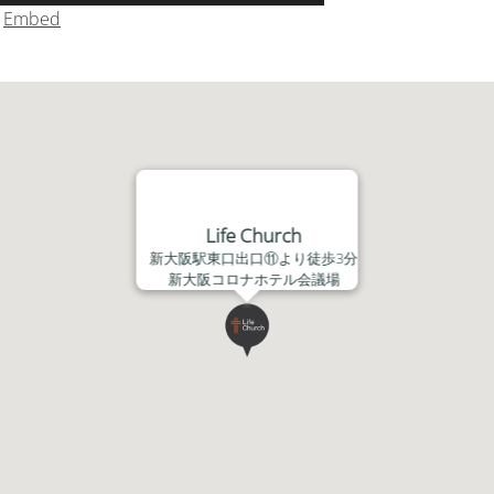
リ
|
Embed
ュ
ー
ム
調
節
に
は
上
Life Church
下
新大阪駅東口出口⑪より徒歩3分
矢
新大阪コロナホテル会議場
印
キ
ー
を
使
っ
て
く