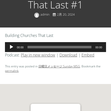
That Last #1
admin
2月 20, 2024
Building Churches That Last
音
00:00
00:00
声
Podcast:
Play in new window
|
Download
|
Embed
プ
レ
This entry was posted in
日曜日メッセージ Sunday MSG
. Bookmark the
ー
permalink
.
ヤ
ー