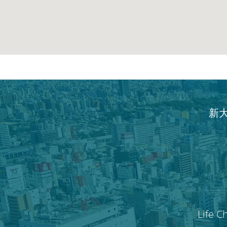
新
Life C