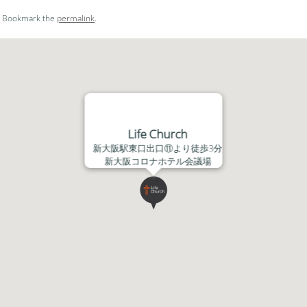
ー
. Bookmark the
permalink
.
ム
調
節
に
は
上
下
Life Church
矢
新大阪駅東口出口⑪より徒歩3分
印
新大阪コロナホテル会議場
キ
ー
を
使
っ
て
く
だ
さ