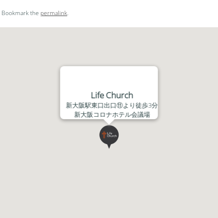
ー
. Bookmark the
permalink
.
ム
調
節
に
は
上
下
Life Church
矢
新大阪駅東口出口⑪より徒歩3分
印
新大阪コロナホテル会議場
キ
ー
を
使
っ
て
く
だ
さ