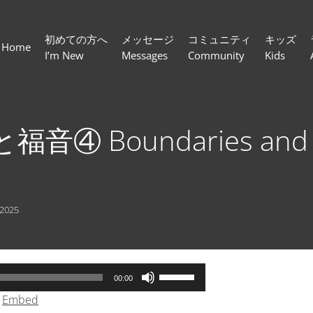
初めての方へ
メッセージ
コミュニティ
キッズ
Home
I’m New
Messages
Community
Kids
音④ Boundaries and th
 2025
ボ
00:00
リ
|
Embed
ュ