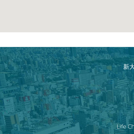
新
Life C