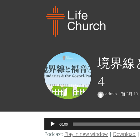
境界線と福
4
admin
3月 10,
音
00:00
声
Podcast:
Play in new window
|
Download
プ