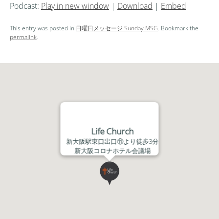
Podcast:
Play in new window
|
Download
|
Embed
プ
レ
This entry was posted in
日曜日メッセージ Sunday MSG
. Bookmark the
ー
permalink
.
ヤ
ー
Life Church
新大阪駅東口出口⑪より徒歩3分
新大阪コロナホテル会議場