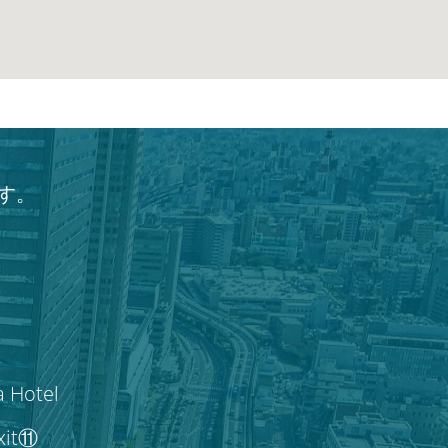
す。
a Hotel
Exit⑪