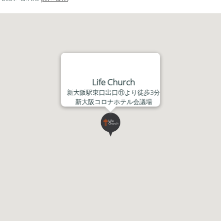
ム
調
節
に
は
上
下
Life Church
矢
新大阪駅東口出口⑪より徒歩3分
印
新大阪コロナホテル会議場
キ
ー
を
使
っ
て
く
だ
さ
い。