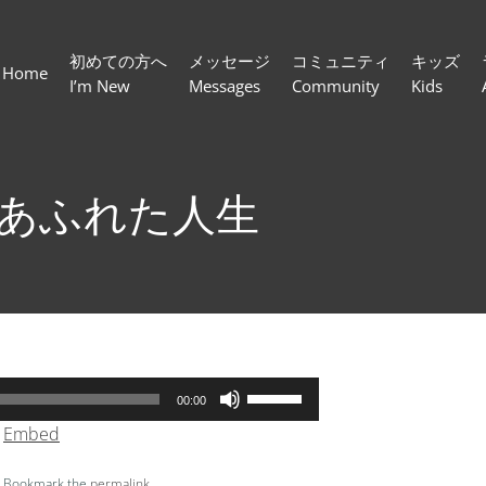
初めての方へ
メッセージ
コミュニティ
キッズ
Home
I’m New
Messages
Community
Kids
にあふれた人生
ボ
00:00
リ
|
Embed
ュ
ー
. Bookmark the
permalink
.