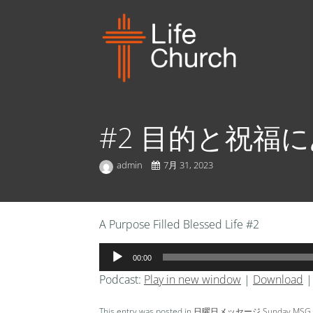
#2 目的と祝福
admin
7月 31, 2023
A Purpose Filled Blessed Life #2
音
00:00
声
Podcast:
Play in new window
|
Download
プ
レ
This entry was posted in
日曜日メッセージ Sunday MSG