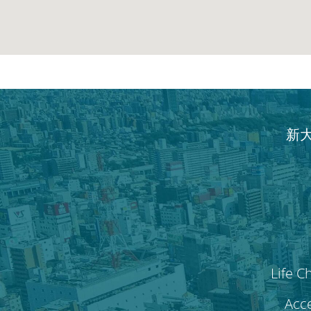
新
Life C
Acce