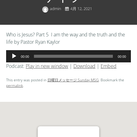
admin
4月 12, 2021
Who is Jesus? Part 5 I am the way and the truth and the
life by Pastor Ryan Kaylor
音
00:00
00:00
声
Podcast:
Play in new window
|
Download
|
Embed
プ
レ
This entry was posted in
日曜日メッセージ Sunday MSG
. Bookmark the
ー
permalink
.
ヤ
ー