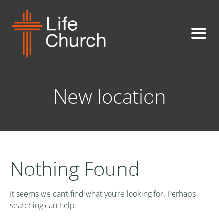
New location
Nothing Found
It seems we can’t find what you’re looking for. Perhaps
searching can help.