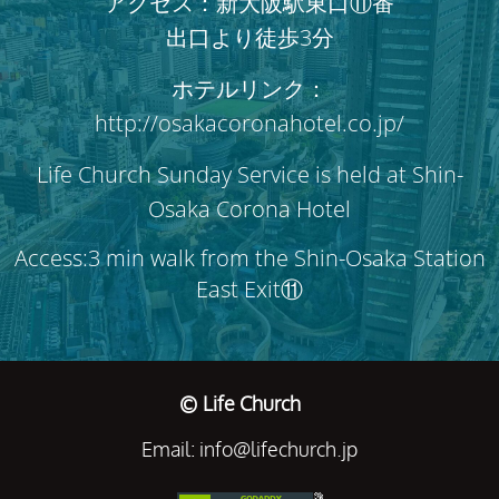
アクセス：新大阪駅東口⑪番
出口より徒歩3分
ホテルリンク：
http://osakacoronahotel.co.jp/
Life Church Sunday Service is held at Shin-
Osaka Corona Hotel
Access:3 min walk from the Shin-Osaka Station
East Exit⑪
© Life Church
Email: info@lifechurch.jp