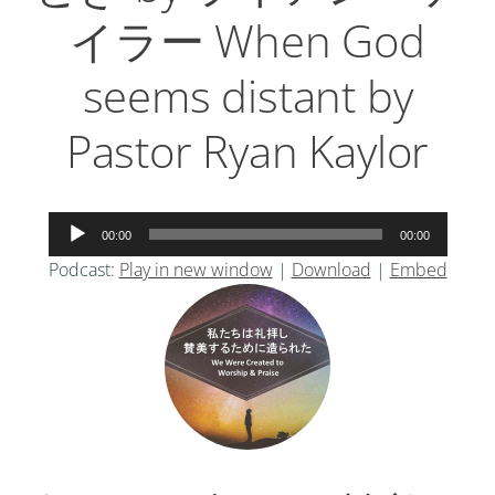
イラー When God
seems distant by
Pastor Ryan Kaylor
音
00:00
00:00
声
Podcast:
Play in new window
|
Download
|
Embed
プ
レ
ー
ヤ
ー