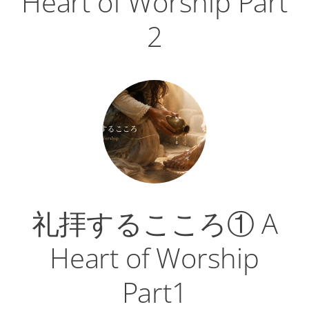
Heart of Worship Part
2
礼拝するこころ① A
Heart of Worship
Part1