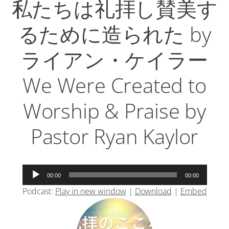
私たちは礼拝し賛美す
るために造られた by
ライアン・ケイラー
We Were Created to
Worship & Praise by
Pastor Ryan Kaylor
音
00:00
00:00
声
Podcast:
Play in new window
|
Download
|
Embed
プ
レ
ー