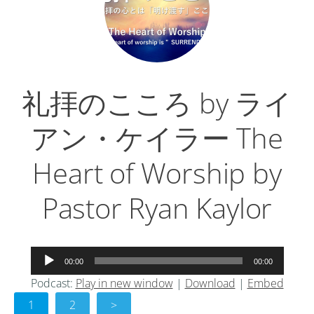
ヤ
ー
礼拝のこころ by ライ
アン・ケイラー The
Heart of Worship by
Pastor Ryan Kaylor
音
00:00
00:00
声
Podcast:
Play in new window
|
Download
|
Embed
プ
1
レ
2
>