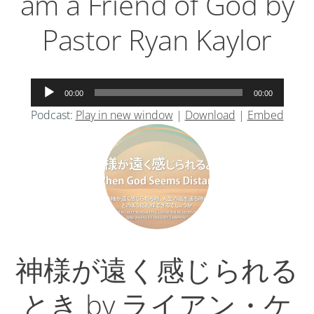
am a Friend of God by
Pastor Ryan Kaylor
音
00:00
00:00
声
Podcast:
Play in new window
|
Download
|
Embed
プ
レ
ー
ヤ
ー
神様が遠く感じられる
とき by ライアン・ケ