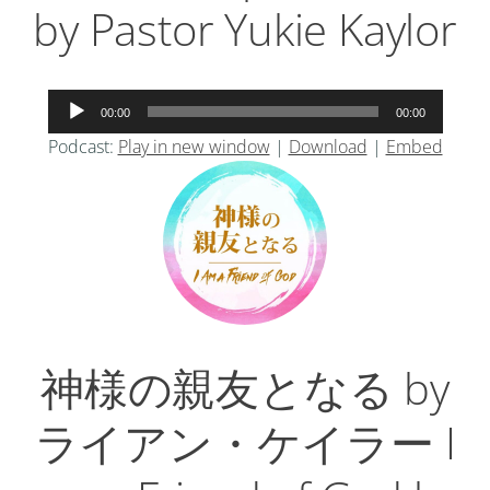
by Pastor Yukie Kaylor
音
00:00
00:00
声
Podcast:
Play in new window
|
Download
|
Embed
プ
レ
ー
ヤ
ー
神様の親友となる by
ライアン・ケイラー I