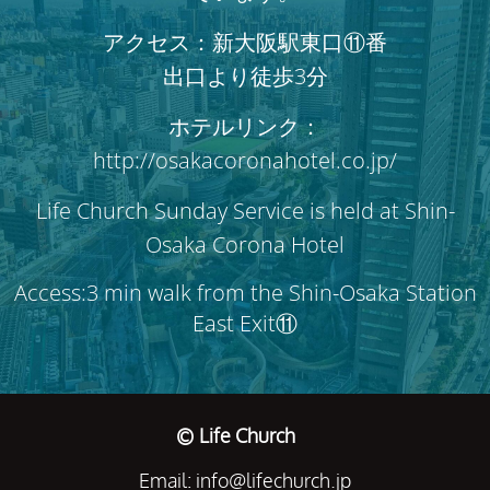
アクセス：新大阪駅東口⑪番
出口より徒歩3分
ホテルリンク：
http://osakacoronahotel.co.jp/
Life Church Sunday Service is held at Shin-
Osaka Corona Hotel
Access:3 min walk from the Shin-Osaka Station
East Exit⑪
© Life Church
Email: info@lifechurch.jp