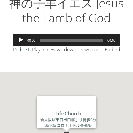
神の子羊イエス Jesus
the Lamb of God
音
00:00
00:00
声
Podcast:
Play in new window
|
Download
|
Embed
プ
レ
ー
ヤ
ー
Life Church
新大阪駅東口出口⑪より徒歩3分
新大阪コロナホテル会議場