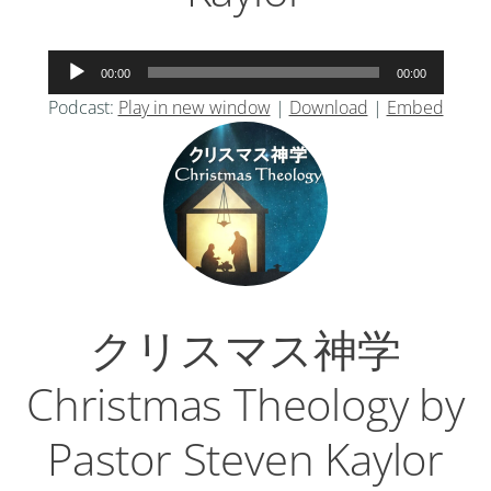
音
00:00
00:00
声
Podcast:
Play in new window
|
Download
|
Embed
プ
レ
ー
ヤ
ー
クリスマス神学
Christmas Theology by
Pastor Steven Kaylor