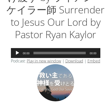
ケイラー師 Surrender
to Jesus Our Lord by
Pastor Ryan Kaylor
音
00:00
00:00
声
Podcast:
Play in new window
|
Download
|
Embed
プ
レ
ー
ヤ
ー