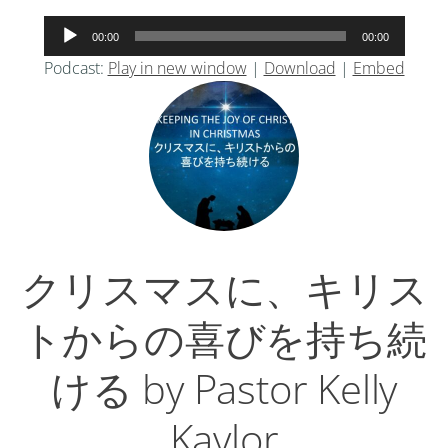
音
00:00
00:00
声
Podcast:
Play in new window
|
Download
|
Embed
プ
レ
ー
ヤ
ー
クリスマスに、キリス
トからの喜びを持ち続
ける by Pastor Kelly
Kaylor