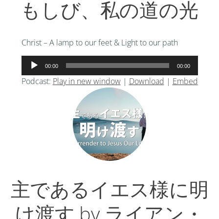
もしび、私の道の光
Christ – A lamp to our feet & Light to our path
音
00:00
00:00
声
Podcast:
Play in new window
|
Download
|
Embed
プ
レ
ー
ヤ
ー
主であるイエス様に明
け渡す by ライアン・