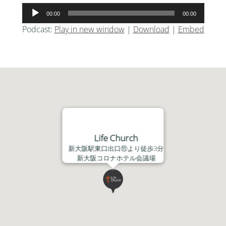
音
00:00
00:00
声
Podcast:
Play in new window
|
Download
|
Embed
プ
レ
ー
ヤ
ー
Life Church
新大阪駅東口出口⑪より徒歩3分
新大阪コロナホテル会議場