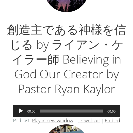
創造主である神様を信
じる by ライアン・ケ
イラー師 Believing in
God Our Creator by
Pastor Ryan Kaylor
音
00:00
00:00
声
Podcast:
Play in new window
|
Download
|
Embed
プ
レ