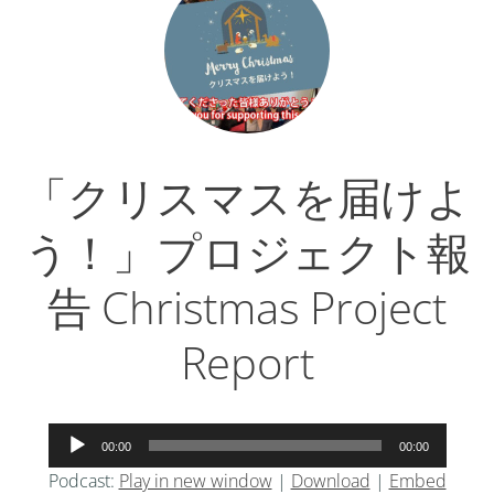
ー
ヤ
ー
「クリスマスを届けよ
う！」プロジェクト報
告 Christmas Project
Report
音
00:00
00:00
声
Podcast:
Play in new window
|
Download
|
Embed
プ