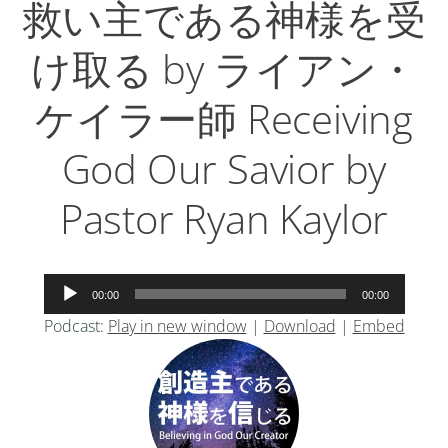
救い主である神様を受
け取る by ライアン・
ケイラー師 Receiving
God Our Savior by
Pastor Ryan Kaylor
音
00:00
00:00
声
Podcast:
Play in new window
|
Download
|
Embed
プ
レ
ー
ヤ
ー