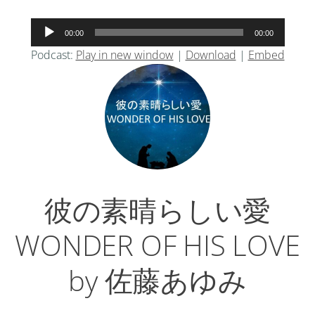
音
00:00
00:00
声
Podcast:
Play in new window
|
Download
|
Embed
プ
レ
ー
ヤ
ー
彼の素晴らしい愛
WONDER OF HIS LOVE
by 佐藤あゆみ