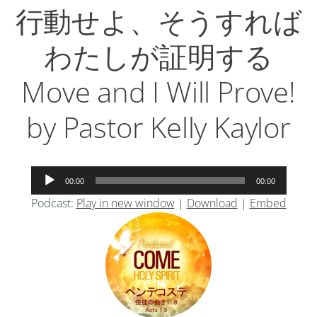
行動せよ、そうすれば
わたしが証明する
Move and I Will Prove!
by Pastor Kelly Kaylor
音
00:00
00:00
声
Podcast:
Play in new window
|
Download
|
Embed
プ
レ
ー
ヤ
ー