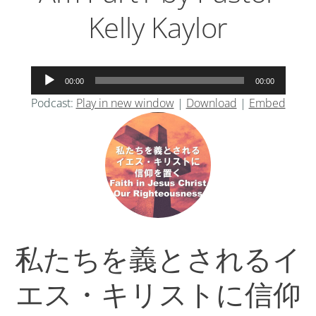
Kelly Kaylor
音
00:00
00:00
声
Podcast:
Play in new window
|
Download
|
Embed
プ
レ
ー
ヤ
ー
私たちを義とされるイ
エス・キリストに信仰