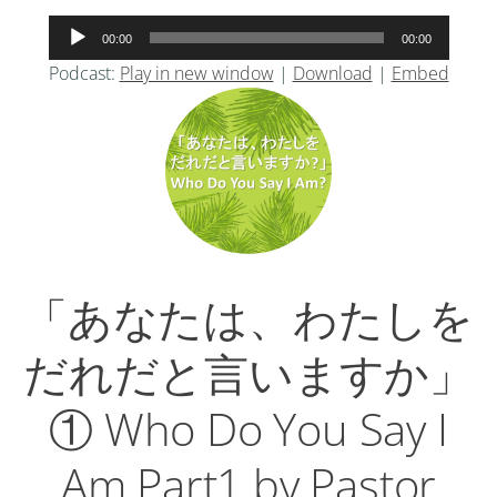
音
00:00
00:00
声
Podcast:
Play in new window
|
Download
|
Embed
プ
レ
ー
ヤ
ー
「あなたは、わたしを
だれだと言いますか」
① Who Do You Say I
Am Part1 by Pastor