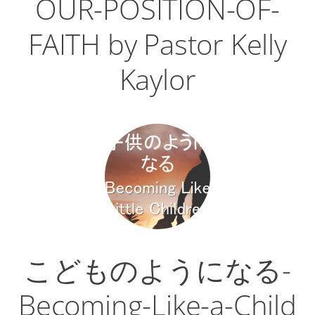
OUR-POSITION-OF-
FAITH by Pastor Kelly
Kaylor
こどものようになる-
Becoming-Like-a-Child