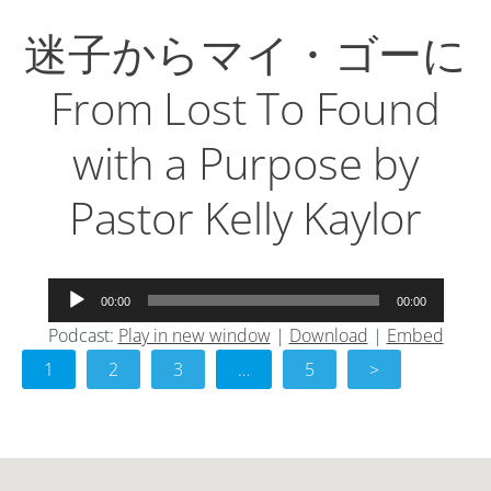
迷子からマイ・ゴーに
From Lost To Found
with a Purpose by
Pastor Kelly Kaylor
音
00:00
00:00
声
Podcast:
Play in new window
|
Download
|
Embed
プ
1
レ
2
3
…
5
>
ー
ヤ
ー