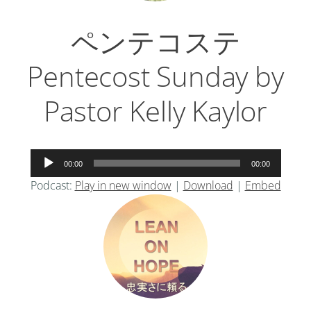
ペンテコステ
Pentecost Sunday by
Pastor Kelly Kaylor
音
00:00
00:00
声
Podcast:
Play in new window
|
Download
|
Embed
プ
レ
ー
ヤ
ー