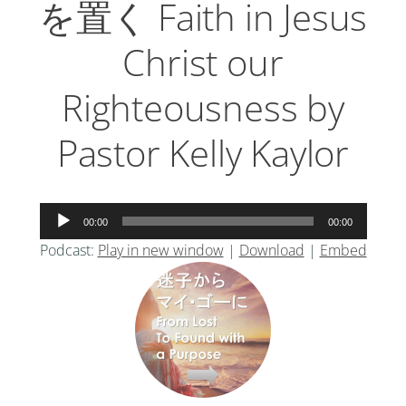
を置く Faith in Jesus
Christ our
Righteousness by
Pastor Kelly Kaylor
音
00:00
00:00
声
Podcast:
Play in new window
|
Download
|
Embed
プ
レ
ー
ヤ
ー