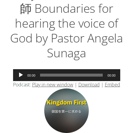
師 Boundaries for
hearing the voice of
God by Pastor Angela
Sunaga
音
00:00
00:00
声
Podcast:
Play in new window
|
Download
|
Embed
プ
レ
ー
ヤ
ー