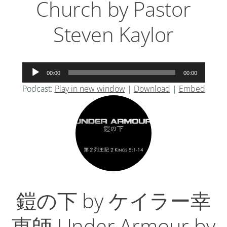
Church by Pastor
Steven Kaylor
音
00:00
00:00
声
Podcast:
Play in new window
|
Download
|
Embed
プ
レ
ー
ヤ
ー
鎧の下 by ケイラー幸
恵師 Under Armour by