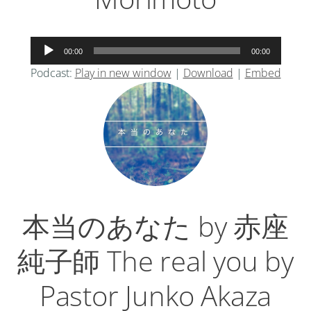
音
00:00
00:00
声
Podcast:
Play in new window
|
Download
|
Embed
プ
レ
ー
ヤ
ー
本当のあなた by 赤座
純子師 The real you by
Pastor Junko Akaza