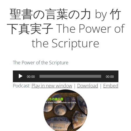
聖書の言葉の力 by 竹
下真実子 The Power of
the Scripture
The Power of the Scripture
音
00:00
00:00
声
Podcast:
Play in new window
|
Download
|
Embed
プ
レ
ー
ヤ
ー