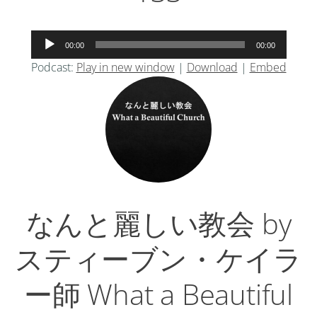
音
00:00
00:00
声
Podcast:
Play in new window
|
Download
|
Embed
プ
レ
ー
ヤ
ー
なんと麗しい教会 by
スティーブン・ケイラ
ー師 What a Beautiful