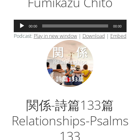
Fumikazu Chito
音
00:00
00:00
声
Podcast:
Play in new window
|
Download
|
Embed
プ
レ
ー
ヤ
ー
関係-詩篇133篇
Relationships-Psalms
133