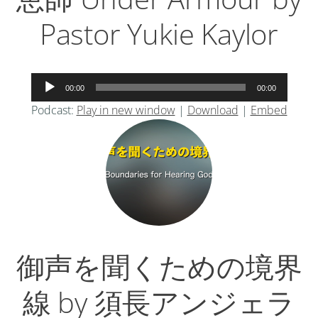
Pastor Yukie Kaylor
音
00:00
00:00
声
Podcast:
Play in new window
|
Download
|
Embed
プ
レ
ー
ヤ
ー
御声を聞くための境界
線 by 須長アンジェラ