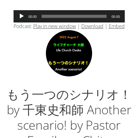
音
00:00
00:00
声
Podcast:
Play in new window
|
Download
|
Embed
プ
レ
ー
ヤ
ー
もう一つのシナリオ！
by 千東史和師 Another
scenario! by Pastor