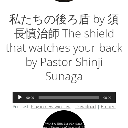
私たちの後ろ盾 by 須
長慎治師 The shield
that watches your back
by Pastor Shinji
Sunaga
音
00:00
00:00
声
Podcast:
Play in new window
|
Download
|
Embed
プ
レ
ー