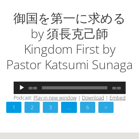
御国を第一に求める
by 須長克己師
Kingdom First by
Pastor Katsumi Sunaga
音
00:00
00:00
声
Podcast:
Play in new window
|
Download
|
Embed
プ
1
レ
2
3
…
6
>
ー
ヤ
ー