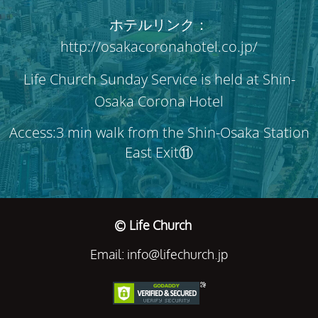
ホテルリンク：
http://osakacoronahotel.co.jp/
Life Church Sunday Service is held at Shin-
Osaka Corona Hotel
Access:3 min walk from the Shin-Osaka Station
East Exit⑪
© Life Church
Email: info@lifechurch.jp