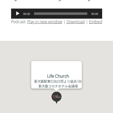
音
00:00
00:00
声
Podcast:
Play in new window
|
Download
|
Embed
プ
レ
ー
ヤ
ー
Life Church
新大阪駅東口出口⑪より徒歩3分
新大阪コロナホテル会議場