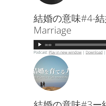
結婚の意味#4-結婚の
Marriage
音
00:00
声
Podcast:
Play in new window
|
Download
プ
レ
ー
ヤ
ー
結婚の意味#3ー結