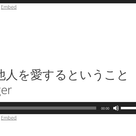
使
リ
|
Embed
っ
ュ
て
ー
く
ム
だ
調
さ
節
い。
に
は
上
下
-他人を愛するということ
矢
印
ger
キ
ー
を
ボ
00:00
使
リ
|
Embed
っ
ュ
て
ー
く
ム