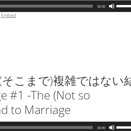
を
ボ
00:00
使
リ
|
Embed
っ
ュ
て
ー
く
ム
だ
調
さ
節
い。
に
は
上
下
(そこまで)複雑ではない
矢
印
#1 -The (Not so
キ
ー
d to Marriage
を
使
っ
ボ
00:00
て