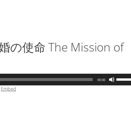
だ
調
さ
節
い。
に
は
上
下
使命 The Mission of
矢
印
キ
ー
を
ボ
00:00
使
リ
|
Embed
っ
ュ
て
ー
く
ム
だ
調
さ
節
い。
に