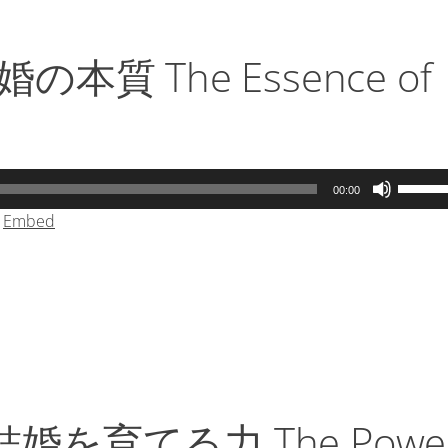
は
上
下
本質 The Essence of
矢
印
キ
ー
を
ボ
00:00
使
リ
|
Embed
っ
ュ
て
ー
く
ム
だ
調
さ
節
い。
に
は
上
下
婚を育てる力 The Powe
矢