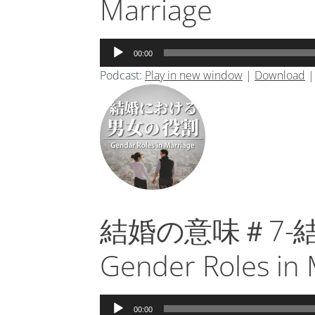
Marriage
音
00:00
声
Podcast:
Play in new window
|
Download
プ
レ
ー
ヤ
ー
結婚の意味＃7-
Gender Roles in 
音
00:00