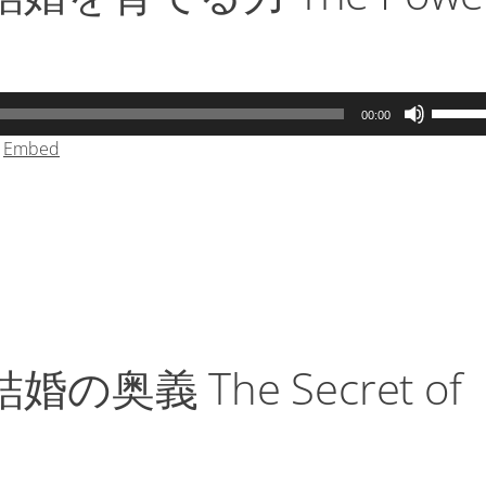
印
キ
ー
を
ボ
00:00
使
リ
|
Embed
っ
ュ
て
ー
く
ム
だ
調
さ
節
い。
に
は
上
下
奥義 The Secret of
矢
印
キ
ー