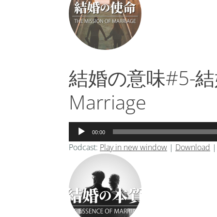
ヤ
ー
結婚の意味#5-結婚の
Marriage
音
00:00
声
Podcast:
Play in new window
|
Download
プ
レ
ー
ヤ
ー