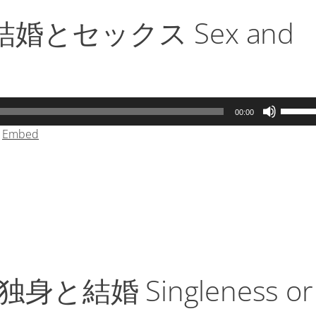
結婚とセックス Sex and
ボ
00:00
リ
|
Embed
ュ
ー
ム
調
節
に
は
上
下
結婚 Singleness or
矢
印