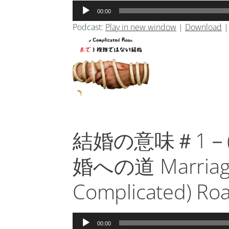
音
00:00
声
Podcast:
Play in new window
|
Download
プ
レ
ー
ヤ
ー
結婚の意味＃1－
婚への道 Marriage 
Complicated) Roa
音
00:00