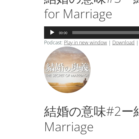
for Marriage
音
00:00
声
Podcast:
Play in new window
|
Download
プ
レ
ー
ヤ
ー
結婚の意味#2ー結婚の
Marriage