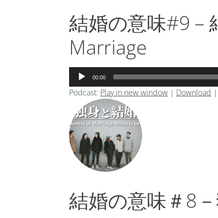
結婚の意味#9 – 
Marriage
音
00:00
声
Podcast:
Play in new window
|
Download
プ
レ
ー
ヤ
ー
結婚の意味＃8－独身と