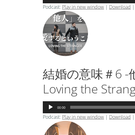
声
Podcast:
Play in new window
|
Download
プ
レ
ー
ヤ
ー
結婚の意味＃6 
Loving the Stran
音
00:00
声
Podcast:
Play in new window
|
Download
プ
レ
ー