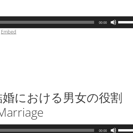
キ
ー
を
ボ
00:00
使
リ
|
Embed
っ
ュ
て
ー
く
ム
だ
調
さ
節
い。
に
は
上
下
結婚における男女の役割
矢
印
Marriage
キ
ー
を
ボ
00:00