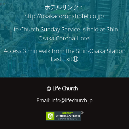
ホテルリンク：
http://osakacoronahotel.co.jp/
Life Church Sunday Service is held at Shin-
Osaka Corona Hotel
Access:3 min walk from the Shin-Osaka Station
East Exit⑪
© Life Church
Email: info@lifechurch.jp