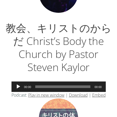
教会、キリストのから
だ Christ’s Body the
Church by Pastor
Steven Kaylor
音
00:00
00:00
声
Podcast:
Play in new window
|
Download
|
Embed
プ
レ
ー
ヤ