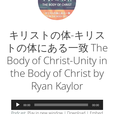
ー
キリストの体-キリス
トの体にある一致 The
Body of Christ-Unity in
the Body of Christ by
Ryan Kaylor
音
00:00
00:00
声
Podcast:
Play in new window
|
Download
|
Embed