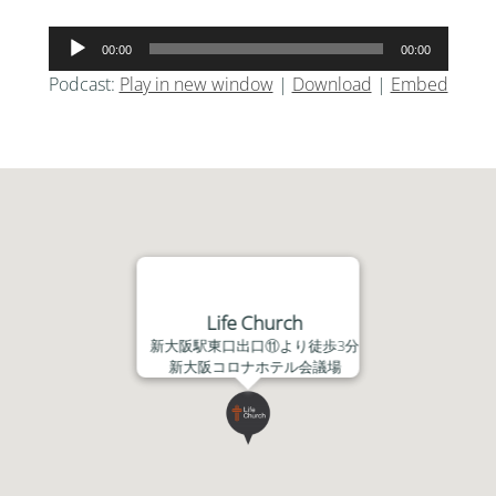
音
00:00
00:00
声
Podcast:
Play in new window
|
Download
|
Embed
プ
レ
ー
ヤ
ー
Life Church
新大阪駅東口出口⑪より徒歩3分
新大阪コロナホテル会議場