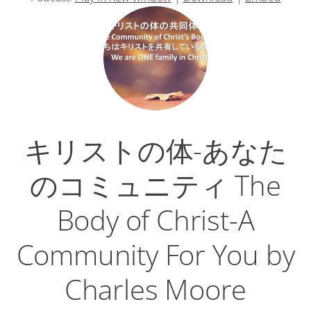
プ
レ
ー
ヤ
ー
キリストの体-あなた
のコミュニティ The
Body of Christ-A
Community For You by
Charles Moore