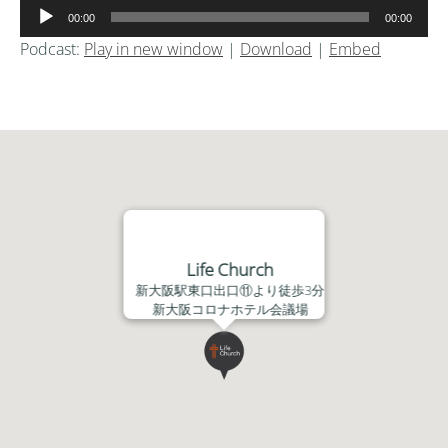
音
00:00
00:00
声
Podcast:
Play in new window
|
Download
|
Embed
プ
レ
ー
ヤ
ー
Life Church
新大阪駅東口出口⑪より徒歩3分
新大阪コロナホテル会議場