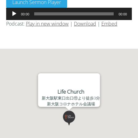
Launch Sermon Player
音
00:00
00:00
声
Podcast:
Play in new window
|
Download
|
Embed
プ
レ
ー
ヤ
ー
Life Church
新大阪駅東口出口⑪より徒歩3分
新大阪コロナホテル会議場