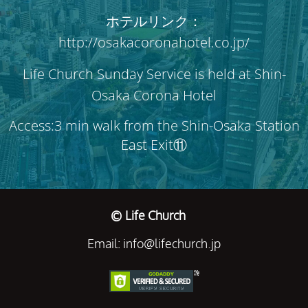
ホテルリンク：
http://osakacoronahotel.co.jp/
Life Church Sunday Service is held at Shin-
Osaka Corona Hotel
Access:3 min walk from the Shin-Osaka Station
East Exit⑪
© Life Church
Email: info@lifechurch.jp